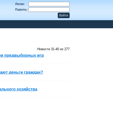
Логин:
Пароль:
Новости 31-40 из 277
ом предвыборных игр
кают деньги граждан?
ального хозяйства