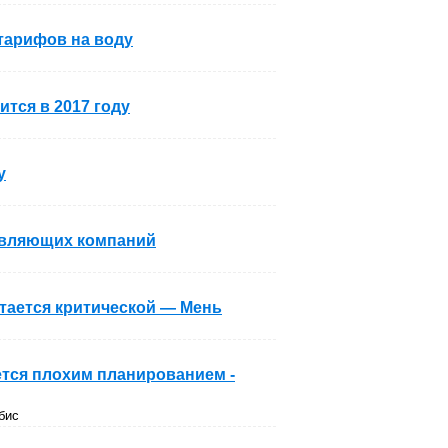
тарифов на воду
тся в 2017 году
у
равляющих компаний
тается критической — Мень
тся плохим планированием -
бис